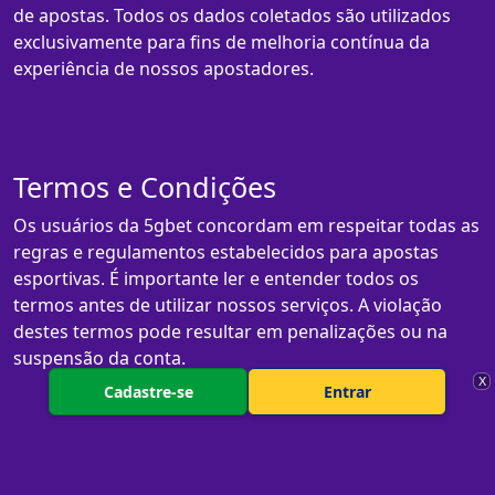
de apostas. Todos os dados coletados são utilizados
exclusivamente para fins de melhoria contínua da
experiência de nossos apostadores.
Termos e Condições
Os usuários da 5gbet concordam em respeitar todas as
regras e regulamentos estabelecidos para apostas
esportivas. É importante ler e entender todos os
termos antes de utilizar nossos serviços. A violação
destes termos pode resultar em penalizações ou na
suspensão da conta.
X
Cadastre-se
Entrar