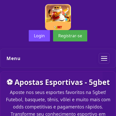
Login
Registrar-se
Menu
⚽ Apostas Esportivas - 5gbet
Aposte nos seus esportes favoritos na 5gbet!
Futebol, basquete, tênis, vôlei e muito mais com
odds competitivas e pagamentos rápidos.
Transforme seu conhecimento esportivo em