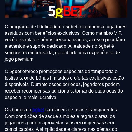
O programa de fidelidade do 5gbet recompensa jogadores
assíduos com benefícios exclusivos. Como membro VIP,
você desfruta de bônus personalizados, acesso prioritário
a eventos e suporte dedicado. A lealdade no 5gbet é
sempre recompensada, garantindo uma experiência de
jogo premium.
O 5gbet oferece promoções especiais de temporada e
festivais, onde bônus limitados e ofertas exclusivas estão
disponíveis. Durante esses períodos, jogadores podem
receber recompensas adicionais, tornando cada ocasião
especial e mais lucrativa.
Os bônus do
5gbet
são fáceis de usar e transparentes.
Com condições de saque simples e regras claras, os
jogadores podem aproveitar suas recompensas sem
complicações. A simplicidade e clareza nas ofertas do