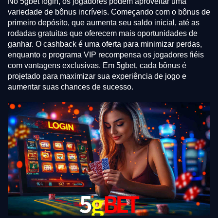
No 5gbet login, os jogadores podem aproveitar uma
variedade de bônus incríveis. Começando com o bônus de
primeiro depósito, que aumenta seu saldo inicial, até as
rodadas gratuitas que oferecem mais oportunidades de
ganhar. O cashback é uma oferta para minimizar perdas,
enquanto o programa VIP recompensa os jogadores fiéis
com vantagens exclusivas. Em 5gbet, cada bônus é
projetado para maximizar sua experiência de jogo e
aumentar suas chances de sucesso.