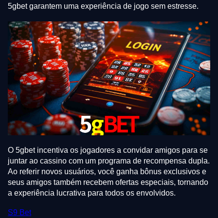
5gbet garantem uma experiência de jogo sem estresse.
O 5gbet incentiva os jogadores a convidar amigos para se
juntar ao cassino com um programa de recompensa dupla.
Ao referir novos usuários, você ganha bônus exclusivos e
seus amigos também recebem ofertas especiais, tornando
a experiência lucrativa para todos os envolvidos.
S9 Bet