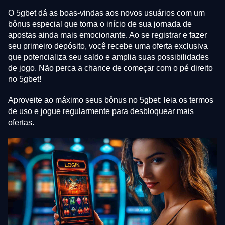
O 5gbet dá as boas-vindas aos novos usuários com um
bônus especial que torna o início de sua jornada de
apostas ainda mais emocionante. Ao se registrar e fazer
seu primeiro depósito, você recebe uma oferta exclusiva
que potencializa seu saldo e amplia suas possibilidades
de jogo. Não perca a chance de começar com o pé direito
no 5gbet!
Aproveite ao máximo seus bônus no 5gbet: leia os termos
de uso e jogue regularmente para desbloquear mais
ofertas.