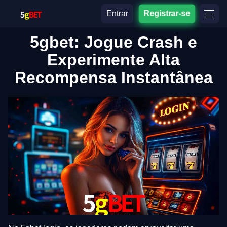
Entrar
Registrar-se
5gbet: Jogue Crash e
Experimente Alta
Recompensa Instantânea