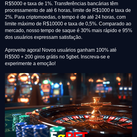
R$5000 e taxa de 1%. Transferências bancárias têm
processamento de até 6 horas, limite de R$1000 e taxa de
2%. Para criptomoedas, o tempo é de até 24 horas, com
limite máximo de R$10000 e taxa de 0,5%. Comparado ao
mercado, nosso tempo de saque é 30% mais rápido e 95%
dos usuários expressam satisfação.
Aproveite agora! Novos usuários ganham 100% até
R$500 + 200 giros grátis no 5gbet. Inscreva-se e
experimente a emoção!