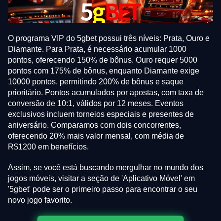
O programa VIP do 5gbet possui três níveis: Prata, Ouro e
Diamante. Para Prata, é necessário acumular 1000
pontos, oferecendo 150% de bônus. Ouro requer 5000
pontos com 175% de bônus, enquanto Diamante exige
10000 pontos, permitindo 200% de bônus e saque
prioritário. Pontos acumulados por apostas, com taxa de
conversão de 10:1, válidos por 12 meses. Eventos
exclusivos incluem torneios especiais e presentes de
aniversário. Comparamos com dois concorrentes,
oferecendo 20% mais valor mensal, com média de
R$1200 em benefícios.
Assim, se você está buscando mergulhar no mundo dos
jogos móveis, visitar a seção de 'Aplicativo Móvel' em
'5gbet' pode ser o primeiro passo para encontrar o seu
novo jogo favorito.