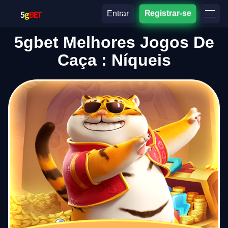
Entrar
Registrar-se
5gbet Melhores Jogos De
Caça : Níqueis