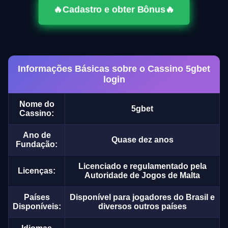
🔥Cadastro e obter Bônus🔥
Informações Básicas sobre o Cassino 5gbet
login
Nome do
5gbet
Cassino:
Ano de
Quase dez anos
Fundação:
Licenciado e regulamentado pela
Licenças:
Autoridade de Jogos de Malta
Países
Disponível para jogadores do Brasil e
Disponíveis:
diversos outros países